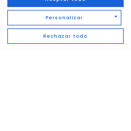
con garantía desde el momento de
la entrega
Personalizar
Rechazar todo
Envíos a todo el país
Llevamos tus tanques GLP a donde
necesites. Contamos con envíos a
toda Colombia