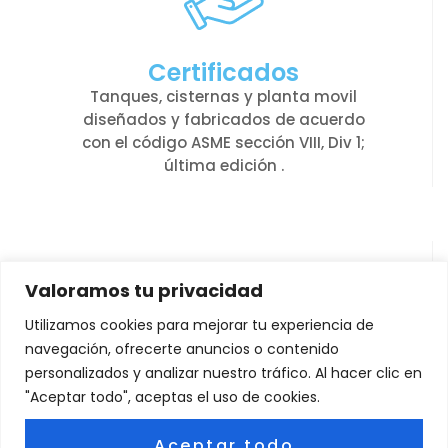
Certificados
Tanques, cisternas y planta movil
diseñados y fabricados de acuerdo
con el código ASME sección VIII, Div 1;
última edición .
Valoramos tu privacidad
Utilizamos cookies para mejorar tu experiencia de
navegación, ofrecerte anuncios o contenido
personalizados y analizar nuestro tráfico. Al hacer clic en
Calidad de principio a
"Aceptar todo", aceptas el uso de cookies.
fin
Todos nuestros productos cuentan
Aceptar todo