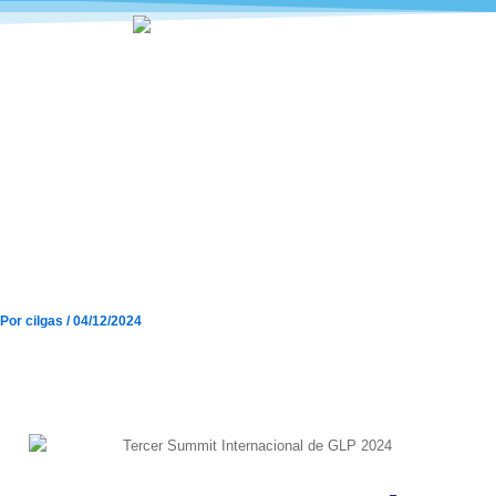
Ir
al
contenido
Tercer Summit Internacional de
GLP 2024: Avances y
Perspectivas con Destacada
Participación de Cilgas y Tatsa
INT
Por
cilgas
/
04/12/2024