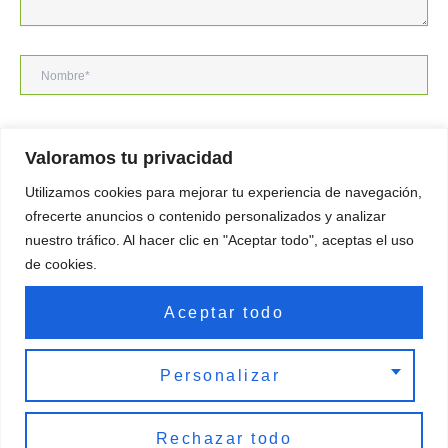
Nombre*
Correo
Valoramos tu privacidad
electrónico*
Utilizamos cookies para mejorar tu experiencia de navegación,
Web
ofrecerte anuncios o contenido personalizados y analizar
nuestro tráfico. Al hacer clic en "Aceptar todo", aceptas el uso
de cookies.
Guarda mi nombre, correo electrónico y web en este navegador
Aceptar todo
para la próxima vez que comente.
Personalizar
Rechazar todo